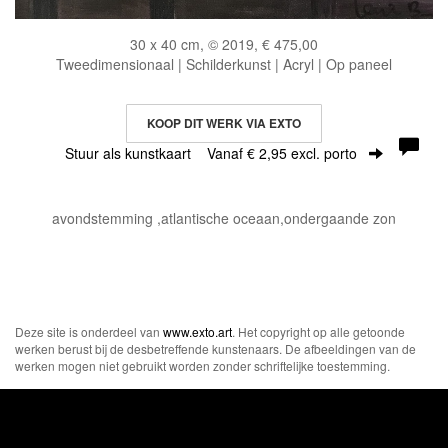
30 x 40 cm, © 2019, € 475,00
Tweedimensionaal | Schilderkunst | Acryl | Op paneel
KOOP DIT WERK VIA EXTO
Stuur als kunstkaart
Vanaf € 2,95 excl. porto
avondstemming ,atlantische oceaan,ondergaande zon
Deze site is onderdeel van
www.exto.art
. Het copyright op alle getoonde
werken berust bij de desbetreffende kunstenaars. De afbeeldingen van de
werken mogen niet gebruikt worden zonder schriftelijke toestemming.