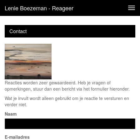
Lenie Boezeman - Reageer
Tog
navi
Contact
Reacties worden zeer gewaardeerd. Heb je vragen of
opmerkingen, stuur dan een bericht via het formulier hieronder.
Wat je invult wordt alleen gebruikt om je reactie te versturen en
verder niet.
Naam
E-mailadres