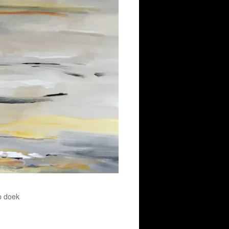
p doek