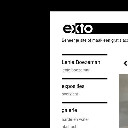
Beheer je site
of
maak een gratis ac
Lenie Boezeman
lenie boezeman
exposities
overzicht
galerie
aarde en water
abstract