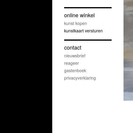
online winkel
kunst kopen
kunstkaart versturen
contact
nieuwsbrief
reageer
gastenboek
privacyverklaring