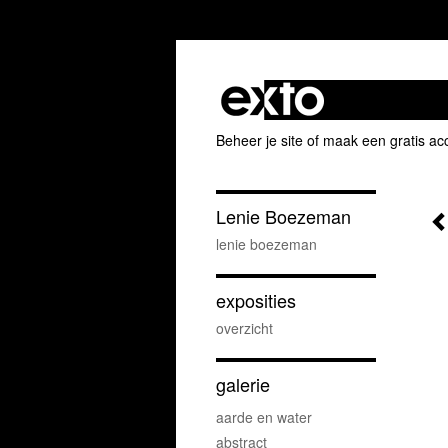
Beheer je site
of
maak een gratis ac
Lenie Boezeman
lenie boezeman
exposities
overzicht
galerie
aarde en water
abstract