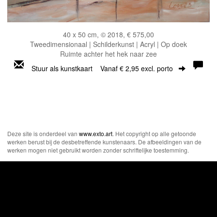
40 x 50 cm, © 2018, € 575,00
Tweedimensionaal | Schilderkunst | Acryl | Op doek
Ruimte achter het hek naar zee
Stuur als kunstkaart
Vanaf € 2,95 excl. porto
Deze site is onderdeel van
www.exto.art
. Het copyright op alle getoonde
werken berust bij de desbetreffende kunstenaars. De afbeeldingen van de
werken mogen niet gebruikt worden zonder schriftelijke toestemming.